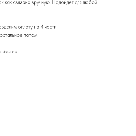
ак как связана вручную. Подойдет для любой
зделим оплату на 4 части
 остальное потом.
олиэстер